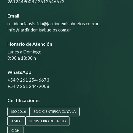
2612449008
/
2612546673
Email
residenciaasistida@jardindemisabuelos.com.ar
info@jardindemisabuelos.com.ar
Horario de Atención
Lunes a Domingo
9:30 a 18:30 h
WhatsApp
+54 9 261 254-6673
+54 9 261 244-9008
Certificaciones
ISO 2016
SOC. CIENTÍFICA CUYANA
AMEG
MINISTERIO DE SALUD
CIDH